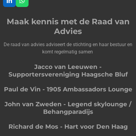
L
W
i
h
n
a
Maak kennis met de Raad van
k
t
e
s
Advies
d
A
I
p
n
p
De raad van advies adviseert de stichting en haar bestuur en
komt regelmatig samen
Jacco van Leeuwen -
Supportersvereniging Haagsche Bluf
Paul de Vin - 1905 Ambassadors Lounge
John van Zweden - Legend skylounge /
Behangparadijs
Richard de Mos - Hart voor Den Haag