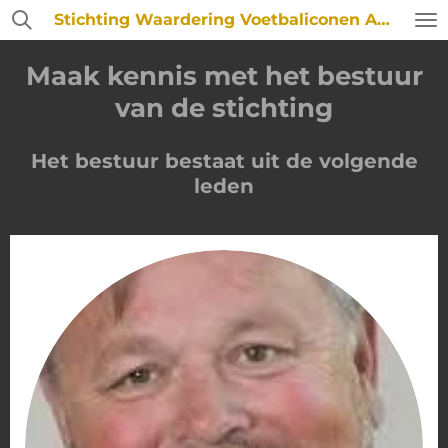
Stichting Waardering Voetbaliconen ADO Den Haag
Ga
direct
naar
Maak kennis met het bestuur
de
van de stichting
hoofdinhoud
Het bestuur bestaat uit de volgende
leden