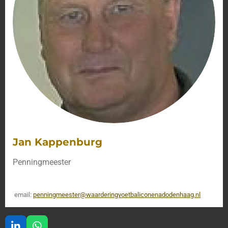
Jan Kappenburg
Penningmeester
email:
penningmeester@waarderingvoetbaliconenadodenhaag.nl