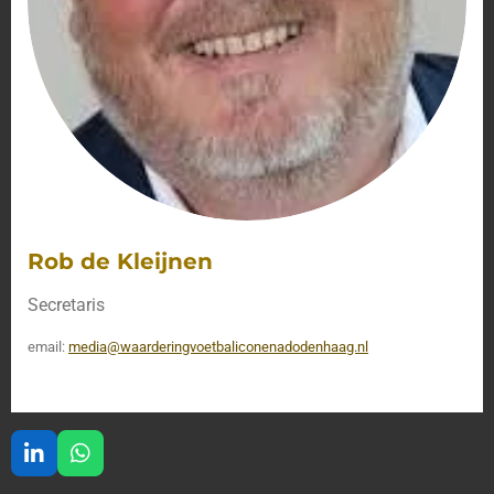
Rob de Kleijnen
Secretaris
email:
media@waarderingvoetbaliconenadodenhaag.nl
L
W
i
h