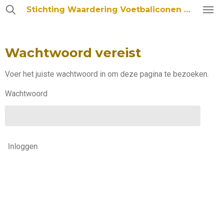
Stichting Waardering Voetbaliconen ADO Den Haag
Ga
direct
naar
de
Wachtwoord vereist
hoofdinhoud
Voer het juiste wachtwoord in om deze pagina te bezoeken.
Wachtwoord
Inloggen